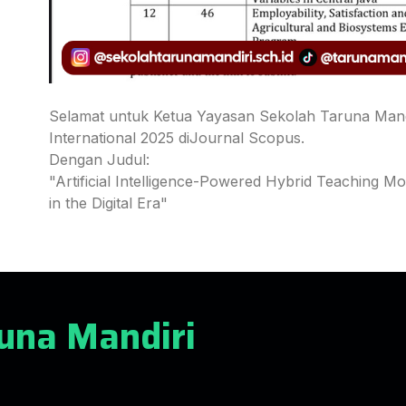
Selamat untuk Ketua Yayasan Sekolah Taruna Mand
International 2025 diJournal Scopus.
Dengan Judul:
"Artificial Intelligence-Powered Hybrid Teaching M
in the Digital Era"
una Mandiri