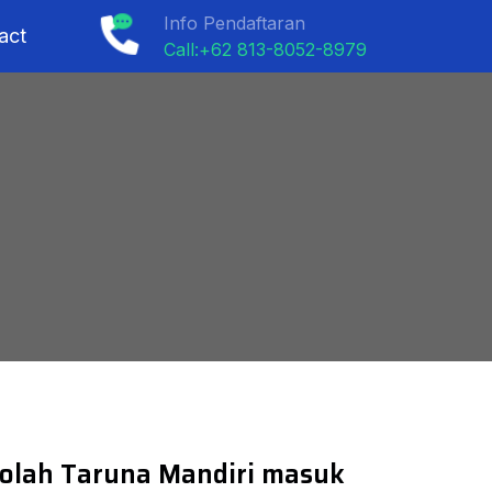
Info Pendaftaran
act
Call:+62 813-8052-8979
olah Taruna Mandiri masuk